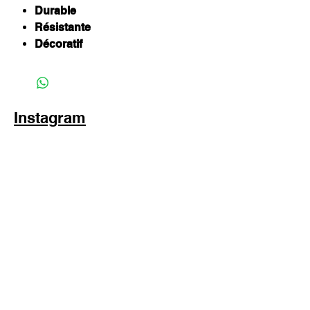
Durable
Résistante
Décoratif
Instagram
Subscribe Now
© 2025 by TinaMeconiDesign.com